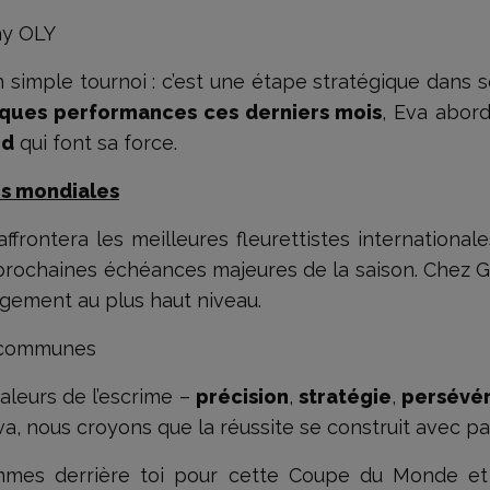
ay OLY
n simple tournoi : c’est une étape stratégique dans
iques performances ces derniers mois
, Eva abor
id
qui font sa force.
res mondiales
frontera les meilleures fleurettistes internationa
 prochaines échéances majeures de la saison. Chez 
gement au plus haut niveau.
s communes
aleurs de l’escrime –
précision
,
stratégie
,
persévé
, nous croyons que la réussite se construit avec pa
mes derrière toi pour cette Coupe du Monde et p