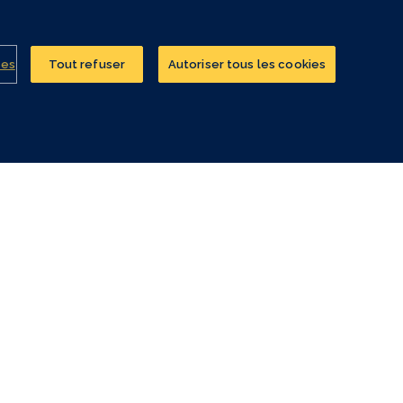
Bassin d’Arcacho
ies
Tout refuser
Autoriser tous les cookies
Lire l'article