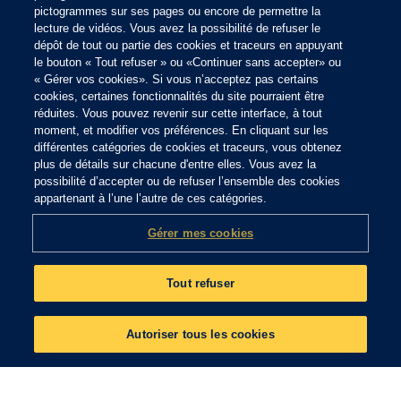
R
pictogrammes sur ses pages ou encore de permettre la
d
lecture de vidéos. Vous avez la possibilité de refuser le
Le recrutement
dépôt de tout ou partie des cookies et traceurs en appuyant
continu cet été
Ch
le bouton « Tout refuser » ou «Continuer sans accepter» ou
l’
« Gérer vos cookies». Si vous n’acceptez pas certains
Le recrutement ne prend pas
é
cookies, certaines fonctionnalités du site pourraient être
de vacances chez Gan
réduites. Vous pouvez revenir sur cette interface, à tout
Patrimoine
moment, et modifier vos préférences. En cliquant sur les
différentes catégories de cookies et traceurs, vous obtenez
plus de détails sur chacune d'entre elles. Vous avez la
Lire l'article
possibilité d’accepter ou de refuser l’ensemble des cookies
appartenant à l’une l’autre de ces catégories.
Gérer mes cookies
Tout refuser
Autoriser tous les cookies
TOUTES LES ACTUALITÉS