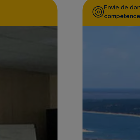
Envie de don
compétence