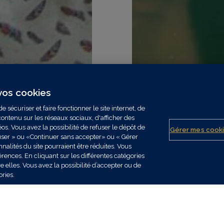
Publié le 24/07/2026
 vos cookies
e sécuriser et faire fonctionner le site internet, de
nce
Zoom sur le bass
ntenu sur les réseaux sociaux, d'afficher des
. Vous avez la possibilité de refuser le dépôt de
e, l’indépendance
Rejoignez Gan Patr
Gérer mes cook
fuser » ou «Continuer sans accepter» ou « Gérer
Bassin d’Arcachon
nnalités du site pourraient être réduites. Vous
érences. En cliquant sur les différentes catégories
 elles. Vous avez la possibilité d’accepter ou de
ories.
Lire l'article