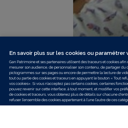
Publié le 31/07/2026
En savoir plus sur les cookies ou paramétrer
Gan Patrimoine et ses partenaires utilisent des traceurs et cookies afin d
bassin
Retour d'expérie
mesurer son audience, de personnaliser son contenu, de partager du co
pictogrammes sur ses pages ou encore de permettre la lecture de vidéos
Chez Gan Patrimoin
tout ou partie des cookies et traceurs en appuyant le bouton « Tout re
 challenge se
se vit en équipe
vos cookies». Si vous n’acceptez pas certains cookies, certaines fonctio
 d’Arcachon ?
pouvez revenir sur cette interface, à tout moment, et modifier vos préf
de cookies et traceurs, vous obtenez plus de détails sur chacune d'entre
refuser l’ensemble des cookies appartenant à l’une l’autre de ces catég
Lire l'article